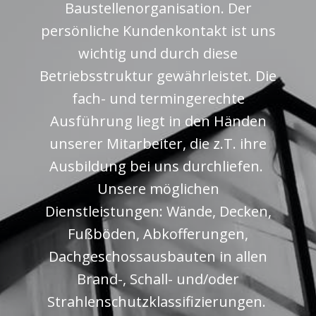
Baustellenorganisation. Der
persönliche Kundenkontakt ist uns
wichtig und durch diese
Betriebsstruktur gewährleistet. Die
fach- und termingerechte
Ausführung liegt in den Händen
unserer Mitarbeiter, die z.T. ihre
Ausbildung bei uns durchliefen.
Unsere möglichen
Dienstleistungen: Wände, Decken,
Fußböden, Abkofferungen,
Dachgeschossausbauten in allen
Brand-, Schall- und/oder
Strahlenschutzklassifizierungen.