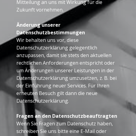
Mitteilung an uns mit Wirkung für die
Zukunft vornehmen.
Änderung unserer
Datenschutzbestimmungen
Wir behalten uns vor, diese
Datenschutzerklärung gelegentlich
anzupassen, damit sie stets den aktuellen
rechtlichen Anforderungen entspricht oder
um Änderungen unserer Leistungen in der
Datenschutzerklärung umzusetzen, z. B. bei
der Einführung neuer Services. Für Ihren
erneuten Besuch gilt dann die neue
Datenschutzerklärung.
Fragen an den Datenschutzbeauftragten
Wenn Sie Fragen zum Datenschutz haben,
schreiben Sie uns bitte eine E-Mail oder