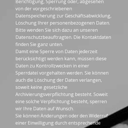
Berichtigung, Sperrung oder, abgesehen
von der vorgeschriebenen
Datenspeicherung zur Geschäftsabwicklung,
Löschung Ihrer personenbezogenen Daten.
Bitte wenden Sie sich dazu an unseren
Datenschutzbeauftragten. Die Kontaktdaten
finden Sie ganz unten.
Damit eine Sperre von Daten jederzeit
berücksichtigt werden kann, müssen diese
Daten zu Kontrollzwecken in einer
Sperrdatei vorgehalten werden. Sie können
auch die Löschung der Daten verlangen,
soweit keine gesetzliche
Archivierungsverpflichtung besteht. Soweit
eine solche Verpflichtung besteht, sperren
wir Ihre Daten auf Wunsch.
Sie können Änderungen oder den Widerruf
einer Einwilligung durch entsprechende